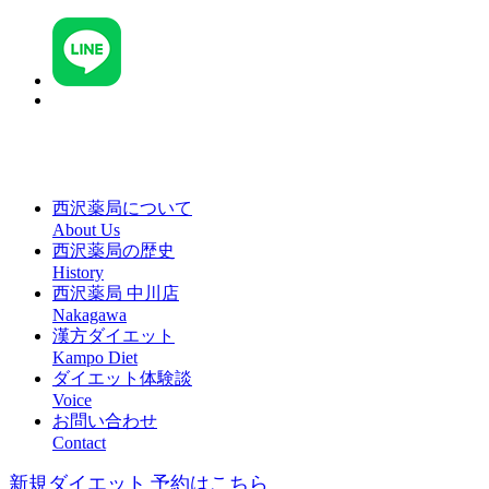
西沢薬局について
About Us
西沢薬局の歴史
History
西沢薬局 中川店
Nakagawa
漢方ダイエット
Kampo Diet
ダイエット体験談
Voice
お問い合わせ
Contact
新規ダイエット
予約はこちら