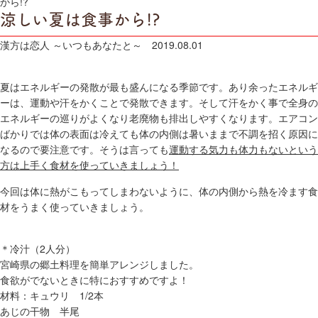
から!?
涼しい夏は食事から!?
漢方は恋人 ～いつもあなたと～
2019.08.01
夏はエネルギーの発散が最も盛んになる季節です。あり余ったエネルギ
ーは、運動や汗をかくことで発散できます。そして汗をかく事で全身の
エネルギーの巡りがよくなり老廃物も排出しやすくなります。エアコン
ばかりでは体の表面は冷えても体の内側は暑いままで不調を招く原因に
なるので要注意です。そうは言っても
運動する気力も体力もないという
方は上手く食材を使っていきましょう！
今回は体に熱がこもってしまわないように、体の内側から熱を冷ます食
材をうまく使っていきましょう。
＊冷汁（2人分）
宮崎県の郷土料理を簡単アレンジしました。
食欲がでないときに特におすすめですよ！
材料：キュウリ 1/2本
あじの干物 半尾