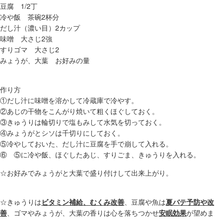
豆腐 1/2丁
冷や飯 茶碗2杯分
だし汁（濃い目）2カップ
味噌 大さじ2強
すりゴマ 大さじ2
みょうが、大葉 お好みの量
作り方
①だし汁に味噌を溶かして冷蔵庫で冷やす。
②あじの干物をこんがり焼いて粗くほぐしておく。
③きゅうりは輪切りで塩もみして水気を切っておく。
④みょうがとシソは千切りにしておく。
⑤冷やしておいた、だし汁に豆腐を手で崩して入れる。
⑥ ⑤に冷や飯、ほぐしたあじ、すりごま、きゅうりを入れる。
☆お好みでみょうがと大葉で盛り付けして出来上がり。
☆きゅうりは
ビタミン補給、むくみ改善
、豆腐や魚は
夏バテ予防や改
善
、ゴマやみょうが、大葉の香りは心を落ちつかせ
安眠効果
が望めま