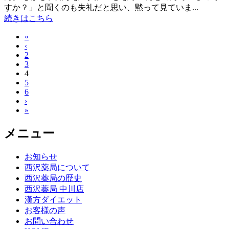
すか？」と聞くのも失礼だと思い、黙って見ていま...
続きはこちら
«
‹
2
3
4
5
6
›
»
メニュー
お知らせ
西沢薬局について
西沢薬局の歴史
西沢薬局 中川店
漢方ダイエット
お客様の声
お問い合わせ