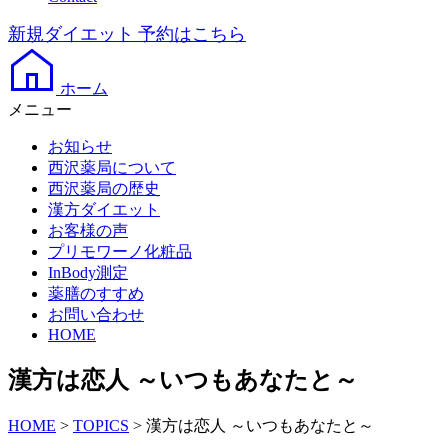
新規ダイエット
予約はこちら
ホーム
メニュー
お知らせ
西沢薬局について
西沢薬局の歴史
漢方ダイエット
お客様の声
プリモワーノ化粧品
InBody測定
薬膳のすすめ
お問い合わせ
HOME
漢方は恋人 ～いつもあなたと～
HOME
>
TOPICS
>
漢方は恋人 ～いつもあなたと～